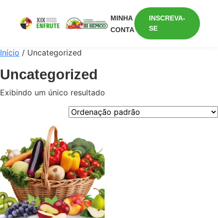
MINHA
INSCREVA-
SE
CONTA
Início
/ Uncategorized
Uncategorized
Exibindo um único resultado