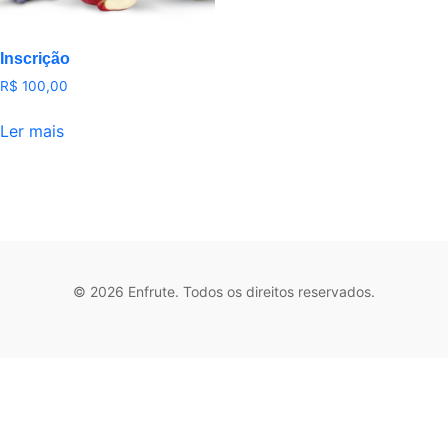
Inscrição
Faixa
R$
100,00
de
preço:
Ler mais
R$ 0,00
através
R$ 100,00
© 2026 Enfrute. Todos os direitos reservados.